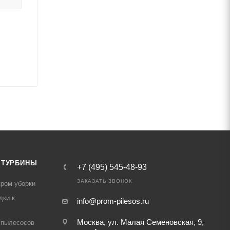
 ТУРБИНЫ
+7 (495) 545-48-93
ЗАКАЗАТЬ ЗВОНОК
ром уборки
дки к
info@prom-pilesos.ru
Москва, ул. Малая Семеновская, 9,
 пылесосов