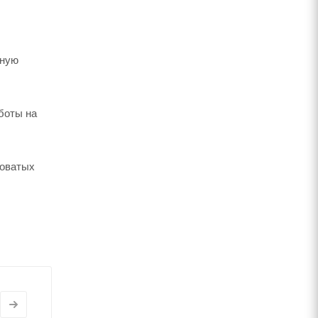
ьную
боты на
ховатых