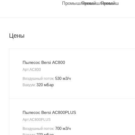
Цены
Пылесос Bersi AC800
Арт.
AC800
530 м3/ч
Воздушный поток:
320 мБар
Вакуум:
Пылесос Bersi AC800PLUS
Арт.
AC800PLUS
700 м3/ч
Воздушный поток:
270 мБар