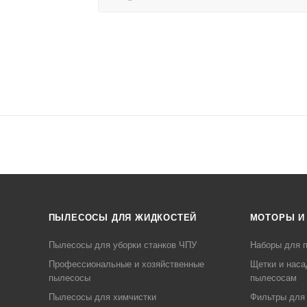
ПЫЛЕСОСЫ ДЛЯ ЖИДКОСТЕЙ
МОТОРЫ И
Пылесосы для уборки станков ЧПУ
Наборы для п
Профессиональные и хозяйственные
Щетки и наса
пылесосы
пылесосам
Пылесосы для химчистки
Фильтры для