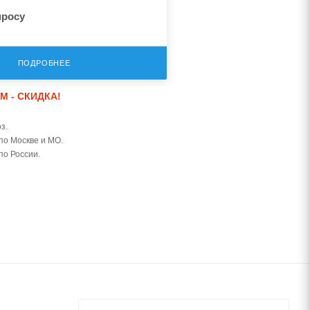
просу
ПОДРОБНЕЕ
М - СКИДКА!
з.
по Москве и МО.
по России.