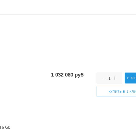
1 032 080
руб
В К
КУПИТЬ В 1 КЛ
 T6 Gb