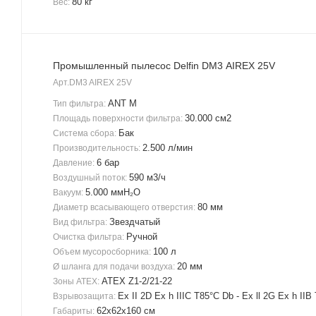
80 кг
Вес:
Промышленный пылесос Delfin DM3 AIREX 25V
Арт.
DM3 AIREX 25V
ANT M
Тип фильтра:
30.000 см2
Площадь поверхности фильтра:
Бак
Система сбора:
2.500 л/мин
Производительность:
6 бар
Давление:
590 м3/ч
Воздушный поток:
5.000 ммH₂O
Вакуум:
80 мм
Диаметр всасывающего отверстия:
Звездчатый
Вид фильтра:
Ручной
Очистка фильтра:
100 л
Объем мусоросборника:
20 мм
Ø шланга для подачи воздуха:
ATEX Z1-2/21-22
Зоны ATEX:
Ex II 2D Ex h IIIC T85°C Db - Ex ll 2G Ex h IIB
Взрывозащита:
62x62x160 см
Габариты: