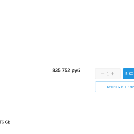
835 752
руб
В К
КУПИТЬ В 1 КЛ
 T6 Gb