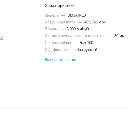
Характеристики
Модель
—
DM3AIREX
Воздушный поток
—
465/590 м3/ч
Вакуум
—
5.000 ммH₂O
Диаметр всасывающего отверстия
—
80 мм
Система сбора
—
Бак 100 л
Вид фильтра
—
Звездчатый
Все характеристики