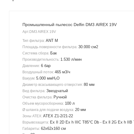
Промышленный пылесос Delfin DM3 AIREX 19V
Арт.
DM3 AIREX 19V
ANT M
Тип фильтра:
30.000 см2
Площадь поверхности фильтра:
Бак
Система сбора:
1.530 л/мин
Производительность:
6 бар
Давление:
465 м3/ч
Воздушный поток:
5.000 ммH₂O
Вакуум:
80 мм
Диаметр всасывающего отверстия:
Звездчатый
Вид фильтра:
Ручной
Очистка фильтра:
100 л
Объем мусоросборника:
20 мм
Ø шланга для подачи воздуха:
ATEX Z1-2/21-22
Зоны ATEX:
Ex II 2D Ex h IIIC T85°C Db - Ex ll 2G Ex h IIB
Взрывозащита:
62x62x160 см
Габариты: