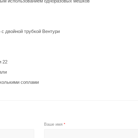
ным использованием одноразовых мешков
 с двойной трубкой Вентури
и 22
али
сколькими соплами
Ваше имя
*