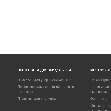
ПЫЛЕСОСЫ ДЛЯ ЖИДКОСТЕЙ
МОТОРЫ И
Пылесосы для уборки станков ЧПУ
Наборы для п
Профессиональные и хозяйственные
Щетки и наса
пылесосы
пылесосам
Пылесосы для химчистки
Фильтры для
Мешки для с
пылесосов