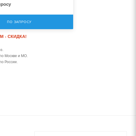
просу
ПО ЗАПРОСУ
М - СКИДКА!
з.
по Москве и МО.
по России.