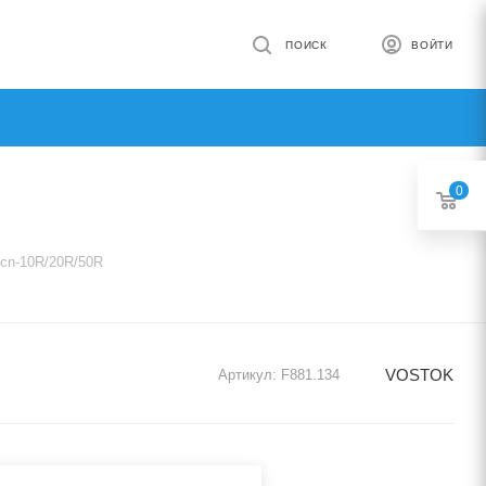
ПОИСК
ВОЙТИ
0
cn-10R/20R/50R
VOSTOK
Артикул:
F881.134