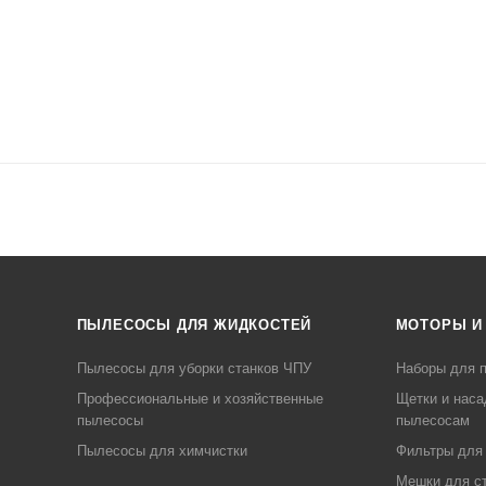
ПЫЛЕСОСЫ ДЛЯ ЖИДКОСТЕЙ
МОТОРЫ И
Пылесосы для уборки станков ЧПУ
Наборы для п
Профессиональные и хозяйственные
Щетки и наса
пылесосы
пылесосам
Пылесосы для химчистки
Фильтры для
Мешки для с