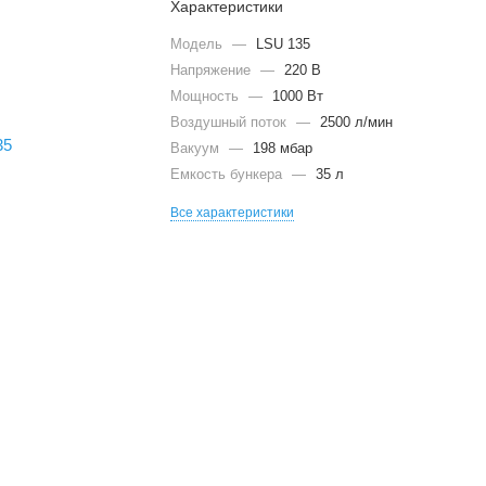
Характеристики
Модель
—
LSU 135
Напряжение
—
220 В
Мощность
—
1000 Вт
Воздушный поток
—
2500 л/мин
Вакуум
—
198 мбар
Емкость бункера
—
35 л
Все характеристики