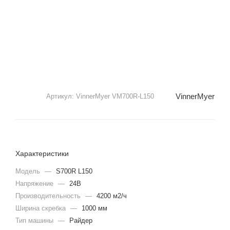
VinnerMyer
Артикул:
VinnerMyer VM700R-L150
Характеристики
Модель
—
S700R L150
Напряжение
—
24В
Производительность
—
4200 м2/ч
Ширина скребка
—
1000 мм
Тип машины
—
Райдер