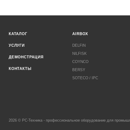
КАТАЛОГ
AIRBOX
УСЛУГИ
DELFIN
NILFISK
ДЕМОНСТРАЦИЯ
COYNCO
КОНТАКТЫ
BERSY
SOTECO / IPC
2026 © РС-Техника - профессиональное оборудование для промыш